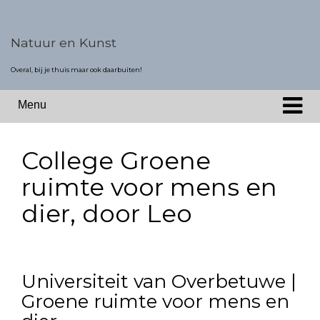
Ga
Overslaan
naar
naar
inhoud
hoofdmenu
Natuur en Kunst
Overal, bij je thuis maar ook daarbuiten!
Menu
College Groene
ruimte voor mens en
dier, door Leo
Universiteit van Overbetuwe |
Groene ruimte voor mens en