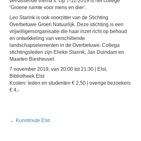
verrassende thema’s. Op 7-11-2019 is het college
‘Groene ruimte voor mens en dier’.
Leo Starink is ook voorzitter van de Stichting
Overbetuwe Groen Natuurlijk. Deze stichting is een
vrijwilligersorganisatie die haar inzet richt op behoud
en ontwikkeling van verschillende
landschapselementen in de Overbetuwe. Collega
stichtingsleden zijn Elieke Starink, Jan Duindam en
Maarten Biesheuvel.
7 november 2019, van 20:00 tot 21:30 | Elst,
Bibliotheek Elst
Kosten: leden en studenten € 2,50 | overige bezoekers
€ 4,-
Bericht
←
Kunstroute Elst
navigatie